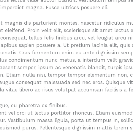
us lectus vitae auctor blandit. Vestibulum tempus sem
 imperdiet magna. Fusce ultrices posuere eli.
t magnis dis parturient montes, nascetur ridiculus m
t eleifend. Proin velit elit, scelerisque sit amet lectu
onsequat, tellus felis finibus arcu, vel feugiat arcu 
apibus sapien posuere a. Ut pretium lacinia elit, quis 
nenatis. Cras fermentum enim eu ante dignissim semp
llus condimentum nunc metus, a interdum velit gravida
 Praesent semper, ipsum ac venenatis blandit, turpis ip
en. Etiam nulla nisi, tempor tempor elementum non,
augue consequat malesuada sed nec eros. Quisque vitae
a vitae libero ac risus volutpat accumsan facilisis a fel
gue, eu pharetra ex finibus.
ent vel orci ut lectus porttitor rhoncus. Etiam euism
r. Vestibulum massa ligula, porta ut tempus in, sollicitu
 euismod purus. Pellentesque dignissim mattis lorem s