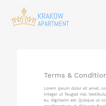
Skip
to
content
Terms & Conditio
Lorem ipsum dolor sit amet, con
Integer ut feugiat nisl. Vestib
eu, dignissim est. Quisque ut c