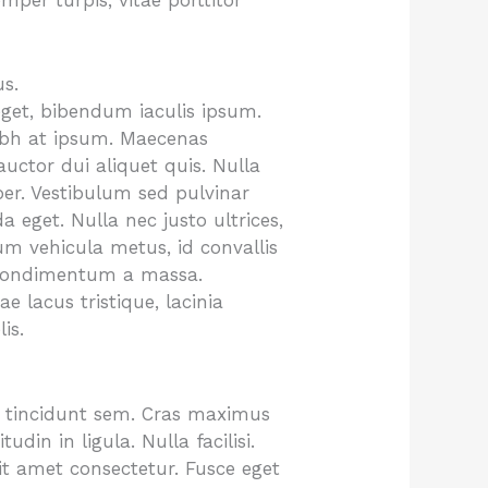
per turpis, vitae porttitor
us.
s eget, bibendum iaculis ipsum.
nibh at ipsum. Maecenas
auctor dui aliquet quis. Nulla
er. Vestibulum sed pulvinar
 eget. Nulla nec justo ultrices,
sum vehicula metus, id convallis
 condimentum a massa.
 lacus tristique, lacinia
is.
od tincidunt sem. Cras maximus
din in ligula. Nulla facilisi.
it amet consectetur. Fusce eget