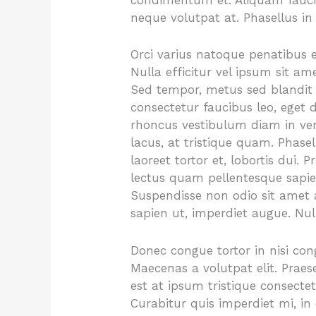
condimentum et. Aliquam faucib
neque volutpat at. Phasellus in
Orci varius natoque penatibus e
Nulla efficitur vel ipsum sit ame
Sed tempor, metus sed blandit c
consectetur faucibus leo, eget d
rhoncus vestibulum diam in ve
lacus, at tristique quam. Phase
laoreet tortor et, lobortis dui.
lectus quam pellentesque sapi
Suspendisse non odio sit amet 
sapien ut, imperdiet augue. Null
Donec congue tortor in nisi con
Maecenas a volutpat elit. Praes
est at ipsum tristique consectetu
Curabitur quis imperdiet mi, in